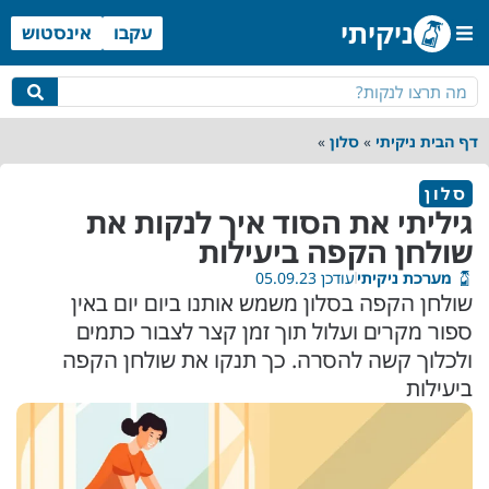
ניקיתי
עקבו
אינסטוש
מטבח ופינת אוכל
חדר שינה
גינה ומרפסת
שירותים ומקלחת
דף הבית ניקיתי
»
סלון
»
סלון
גיליתי את הסוד איך לנקות את
שולחן הקפה ביעילות
מערכת ניקיתי
עודכן 05.09.23
שולחן הקפה בסלון משמש אותנו ביום יום באין
ספור מקרים ועלול תוך זמן קצר לצבור כתמים
ולכלוך קשה להסרה. כך תנקו את שולחן הקפה
ביעילות