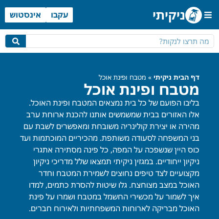
ניקיתי
עקבו
אינסטוש
מטבח ופינת אוכל
חדר שינה
גינה ומרפסת
שירותים ומקלחת
דף הבית ניקיתי
»
מטבח ופינת אוכל
מטבח ופינת אוכל
בליבו הפועם של כל בית נמצאים המטבח ופינת האוכל.
אלו האזורים בבית שמשמשים אותנו להכנת ארוחת ערב
מהירה או יצירת קולינריה משובחת ומאפשרים לשבת עם
בני המשפחה לסעודה משותפת. מהכיריים המוכתמות ועד
כוס היין שנשפכה על המפה, כל פינה מסתירה אתגרי
ניקיון ייחודיים. במגזין ניקיתי תמצאו שלל מדריכי ניקיון
מקצועיים לצד טיפים נחוצים לשמירת המטבח וחדר
האוכל במצב מצוחצח. גלו שיטות להסרת כתמים, למדו
איך לשמור על מכשירי החשמל במטבח ושמרו על פינת
האוכל מבריקה לארוחות המשפחתיות ולאירוח חברים.